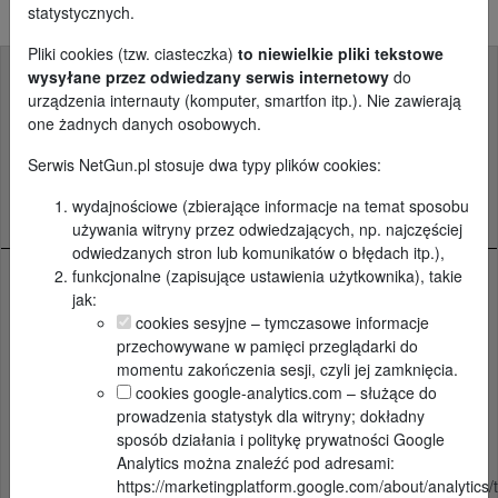
statystycznych.
Pliki cookies (tzw. ciasteczka)
to niewielkie pliki tekstowe
wysyłane przez odwiedzany serwis internetowy
do
urządzenia internauty (komputer, smartfon itp.). Nie zawierają
one żadnych danych osobowych.
Serwis NetGun.pl stosuje dwa typy plików cookies:
Kontakt
Cennik
Regulamin
Polityka
prywatności
wydajnościowe (zbierające informacje na temat sposobu
Ustawienia cookies
Archiwum
używania witryny przez odwiedzających, np. najczęściej
odwiedzanych stron lub komunikatów o błędach itp.),
funkcjonalne (zapisujące ustawienia użytkownika), takie
PROMOWANE OGŁOSZENIA
jak:
cookies sesyjne – tymczasowe informacje
przechowywane w pamięci przeglądarki do
momentu zakończenia sesji, czyli jej zamknięcia.
cookies google-analytics.com – służące do
prowadzenia statystyk dla witryny; dokładny
sposób działania i politykę prywatności Google
9 zdj.
2 zdj.
Analytics można znaleźć pod adresami:
https://marketingplatform.google.com/about/analytics/t