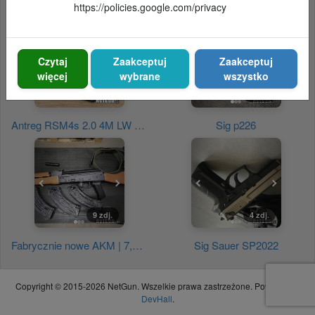
TISAS 2011 Nightstalker 9mm DS 5.5”
JACK 100 w kalibrach 7,62x39 oraz 5,56x45 - Pentagon Katowice
https://policies.google.com/privacy
Czytaj
Zaakceptuj
Zaakceptuj
więcej
wybrane
wszystko
3 zdj.
Antreg RSM4s 2.0 4M LW PRO w kolorze Sniper Gray
Sig p226
9 zdj.
4 zdj.
Fabrycznie nowe AKM | 7,62×39 | Rezerwacje!
Sig Sauer SP2022
Copyright © 2015-2026 NetGun. Wszelkie prawa zastrzeżone. Powered by
DevHall
.