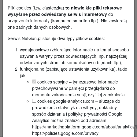
Pliki cookies (tzw. ciasteczka)
to niewielkie pliki tekstowe
wysyłane przez odwiedzany serwis internetowy
do
urządzenia internauty (komputer, smartfon itp.). Nie zawierają
one żadnych danych osobowych.
Opis:
Serwis NetGun.pl stosuje dwa typy plików cookies:
Witam , do sprzedania moja perełka w magazynie
wydajnościowe (zbierające informacje na temat sposobu
MP38/40 z 1941 r oczywiście orginal choć nie do końca o
używania witryny przez odwiedzających, np. najczęściej
jednej numeracji lufa lustro nówka ! Jeden magazynek w
odwiedzanych stron lub komunikatów o błędach itp.),
komplecie też oryginał wojenny. Pistolet jest full-auto tak
funkcjonalne (zapisujące ustawienia użytkownika), takie
że tylko sprzedaż na koncesje zapraszam do Łowicza
jak:
wszystko do dotknięcia sprawdzenia sprzedaż na fakturę
cookies sesyjne – tymczasowe informacje
dla zainteresowanych prześlę filmik z pracy empika na
przechowywane w pamięci przeglądarki do
whotappa
momentu zakończenia sesji, czyli jej zamknięcia.
Zgłoś
Wszystkie ogłoszenia
cookies google-analytics.com – służące do
Wyświetleń:
3602
nieaktualne
tego użytkownika
prowadzenia statystyk dla witryny; dokładny
sposób działania i politykę prywatności Google
Analytics można znaleźć pod adresami:
https://marketingplatform.google.com/about/analytics/t
https://policies.google.com/privacy