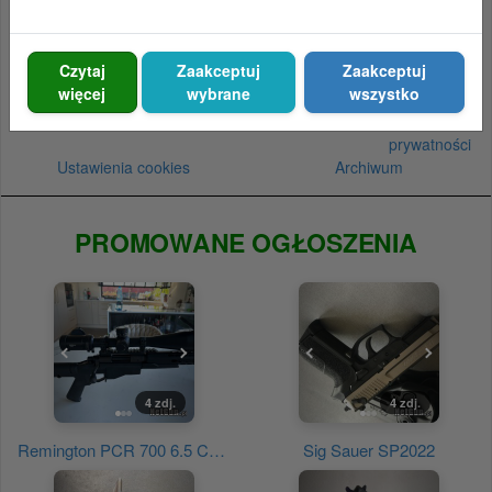
Czytaj
Zaakceptuj
Zaakceptuj
więcej
wybrane
wszystko
Kontakt
Cennik
Regulamin
Polityka
prywatności
Ustawienia cookies
Archiwum
PROMOWANE OGŁOSZENIA
4 zdj.
4 zdj.
Remington PCR 700 6.5 Creedmore - cały zestaw.
Sig Sauer SP2022